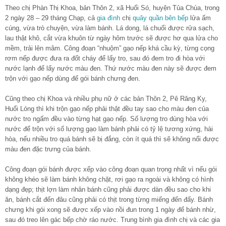
Theo chị Phàn Thị Khoa, bản Thôn 2, xã Huổi Só, huyện Tủa Chùa, trong
2 ngày 28 – 29 tháng Chạp, cả
gia đình
chị
quây quần bên bếp
lửa ấm
cúng, vừa trò chuyện, vừa làm bánh. Lá dong, lá chuối được rửa sạch,
lau thật khô, cắt vừa khuôn từ ngày hôm trước sẽ được hơ qua lửa cho
mềm, trải lên mâm. Công đoạn “nhuộm” gạo nếp khá cầu kỳ, từng cọng
rơm nếp được đưa ra đốt cháy để lấy tro, sau đó đem tro đi hòa với
nước lạnh để lấy nước màu đen. Thứ nước màu đen này sẽ được đem
trộn với gạo nếp dùng để gói bánh chưng đen.
Cũng theo chị Khoa và nhiều phụ nữ ở các bản Thôn 2, Pê Răng Ky,
Huổi Lóng thì khi trộn gạo nếp phải thật đều tay sao cho màu đen của
nước tro ngấm đều vào từng hạt gạo nếp. Số lượng tro dùng hòa với
nước để trộn với số lượng gạo làm bánh phải có tỷ lệ tương xứng, hài
hòa, nếu nhiều tro quá bánh sẽ bị đắng, còn ít quá thì sẽ không nổi được
màu đen đặc trưng của bánh.
Công đoạn gói bánh được xếp vào công đoạn quan trọng nhất vì nếu gói
không khéo sẽ làm bánh không chặt, rơi gạo ra ngoài và không có hình
dạng đẹp; thịt lợn làm nhân bánh cũng phải được dàn đều sao cho khi
ăn, bánh cắt đến đâu cũng phải có thịt trong từng miếng đến đấy. Bánh
chưng khi gói xong sẽ được xếp vào nồi đun trong 1 ngày để bánh nhừ,
sau đó treo lên gác bếp chờ ráo nước. Trung bình gia đình chị và các gia