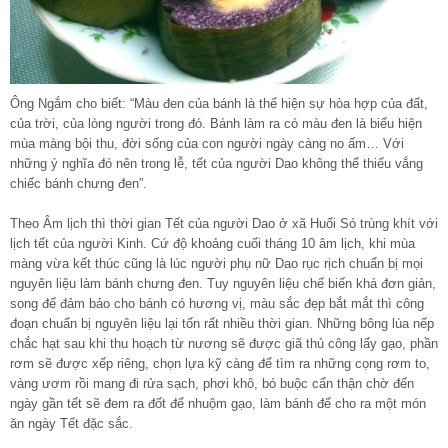
Ông Ngắm cho biết: “Màu đen của bánh là thể hiện sự hòa hợp của đất,
của trời, của lòng người trong đó. Bánh làm ra có màu đen là biểu hiện
mùa màng bội thu, đời sống của con người ngày càng no ấm… Với
những ý nghĩa đó nên trong lễ, tết của người Dao không thể thiếu vắng
chiếc bánh chưng đen”.
Theo Âm lịch thì thời gian Tết của người Dao ở xã Huổi Só trùng khít với
lịch tết của người Kinh. Cứ độ khoảng cuối tháng 10 âm lịch, khi mùa
màng vừa kết thúc cũng là lúc người phụ nữ Dao rục rịch chuẩn bị mọi
nguyên liệu làm bánh chưng đen. Tuy nguyên liệu chế biến khá đơn giản,
song để đảm bảo cho bánh có hương vị, màu sắc đẹp bắt mắt thì công
đoạn chuẩn bị nguyên liệu lại tốn rất nhiều thời gian. Những bông lúa nếp
chắc hạt sau khi thu hoạch từ nương sẽ được giã thủ công lấy gạo, phần
rơm sẽ được xếp riêng, chọn lựa kỹ càng để tìm ra những cọng rơm to,
vàng ươm rồi mang đi rửa sạch, phơi khô, bó buộc cẩn thận chờ đến
ngày gần tết sẽ đem ra đốt để nhuộm gạo, làm bánh để cho ra một món
ăn ngày Tết đặc sắc.