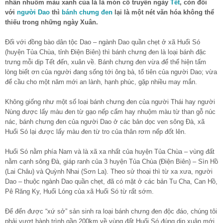
nhân nhuốm màu xanh của lá là món cổ truyền ngày
Tết
, còn đối
với
người Dao
thì
bánh chưng đen
lại là một nét văn hóa không thể
thiếu trong những ngày Xuân.
Đối với đồng bào dân tộc Dao – ngành Dao quần chẹt ở xã Huổi Só
(huyện Tủa Chùa, tỉnh Điện Biên) thì bánh chưng đen là loại bánh đặc
trưng mỗi dịp Tết đến, xuân về. Bánh chưng đen vừa để thể hiện tấm
lòng biết ơn của người đang sống tới ông bà, tổ tiên của người Dao; vừa
để cầu cho một năm mới an lành, hạnh phúc, gặp nhiều may mắn.
Không giống như một số loại bánh chưng đen của người Thái hay người
Nùng được lấy màu đen từ gạo nếp cẩm hay nhuộm màu từ than gỗ núc
nác, bánh chưng đen của người Dao ở các bản dọc ven sông Đà, xã
Huổi Só lại được lấy màu đen từ tro của thân rơm nếp đốt lên.
Huổi Só nằm phía Nam và là xã xa nhất của huyện Tủa Chùa – vùng đất
nằm cạnh sông Đà, giáp ranh của 3 huyện Tủa Chùa (Điện Biên) – Sìn Hồ
(Lai Châu) và Quỳnh Nhai (Sơn La). Theo sử thoại thì từ xa xưa, người
Dao – thuộc ngành Dao quần chẹt, đã có mặt ở các bản Tu Cha, Can Hồ,
Pê Răng Ky, Huổi Lóng của xã Huổi Só từ rất sớm.
Để đến được “xứ sở” sản sinh ra loại bánh chưng đen độc đáo, chúng tôi
phải vượt hành trình gần 200km về vùng đất Huổi Só đúng dịp xuân mới