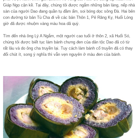
Giáp Ngọ cận kề. Tại đây, chúng tôi được ngắm những bản làng, nếp nhà
sàn của người Dao đang quần tụ đầm ấm, soi bóng dọc sông Đà. Hai bên
con đường từ bản Tù Cha đi về các bản Thôn 1, Pê Răng Ky, Huổi Lóng
giờ đã được nhuộm vàng màu hoa dã quỳ.
Tìm đến nhà ông Lý A Ngắm, một người cao tuổi ở thôn 2, xã Huổi Só,
chúng tôi được biết tục làm bánh chưng đen của dân tộc Dao đã có từ
rất lâu và do ông cha truyền lại. Tuy cách làm bánh cổ truyền đã có thay
đổi chút ít, song ý nghĩa thì vẫn vẹn nguyên ở màu đen của bánh.