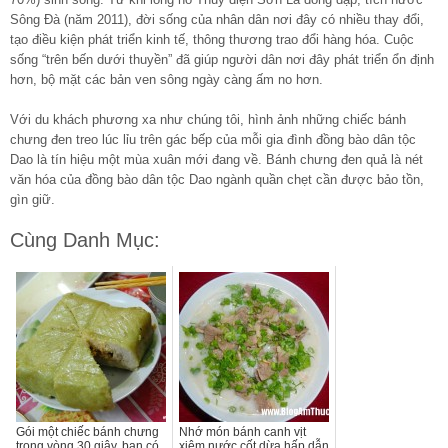
Sông Đà (năm 2011), đời sống của nhân dân nơi đây có nhiều thay đổi,
tạo điều kiện phát triển kinh tế, thông thương trao đổi hàng hóa. Cuộc
sống “trên bến dưới thuyền” đã giúp người dân nơi đây phát triển ổn định
hơn, bộ mặt các bản ven sông ngày càng ấm no hơn.
Với du khách phương xa như chúng tôi, hình ảnh những chiếc bánh
chưng đen treo lúc lỉu trên gác bếp của mỗi gia đình đồng bào dân tộc
Dao là tín hiệu một mùa xuân mới đang về. Bánh chưng đen quả là nét
văn hóa của đồng bào dân tộc Dao ngành quần chẹt cần được bảo tồn,
gìn giữ.
Cùng Danh Mục:
Gói một chiếc bánh chưng
Nhớ món bánh canh vịt
trong vòng 30 giây, bạn có
xiêm nước cốt dừa hấp dẫn