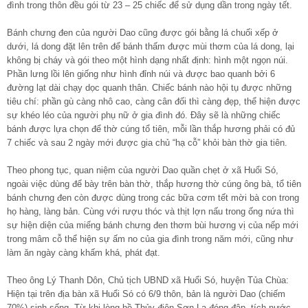
đình trong thôn đều gói từ 23 – 25 chiếc để sử dụng dần trong ngày tết.
Bánh chưng đen của người Dao cũng được gói bằng lá chuối xếp ở
dưới, lá dong đặt lên trên để bánh thấm được mùi thơm của lá dong, lại
không bị cháy và gói theo một hình dạng nhất định: hình một ngọn núi.
Phần lưng lồi lên giống như hình đỉnh núi và được bao quanh bởi 6
đường lạt dài chạy dọc quanh thân. Chiếc bánh nào hội tụ được những
tiêu chí: phần gù càng nhô cao, càng cân đối thì càng đẹp, thể hiện được
sự khéo léo của người phụ nữ ở gia đình đó. Đây sẽ là những chiếc
bánh được lựa chọn để thờ cúng tổ tiên, mỗi lần thắp hương phải có đủ
7 chiếc và sau 2 ngày mới được gia chủ “hạ cỗ” khỏi bàn thờ gia tiên.
Theo phong tục, quan niệm của người Dao quần chẹt ở xã Huổi Só,
ngoài việc dùng để bày trên bàn thờ, thắp hương thờ cúng ông bà, tổ tiên
bánh chưng đen còn được dùng trong các bữa cơm tết mời bà con trong
họ hàng, làng bản. Cùng với rượu thóc và thịt lợn nấu trong ống nứa thì
sự hiện diện của miếng bánh chưng đen thơm bùi hương vị của nếp mới
trong mâm cỗ thể hiện sự ấm no của gia đình trong năm mới, cũng như
làm ăn ngày càng khấm khá, phát đạt.
Theo ông Lý Thanh Dôn, Chủ tịch UBND xã Huổi Só, huyện Tủa Chùa:
Hiện tại trên địa bàn xã Huổi Só có 6/9 thôn, bản là người Dao (chiếm
70%) sinh sống. Từ khi lòng hồ Thủy điện Sơn La đóng đập, tích nước