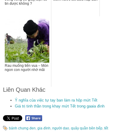
tin được không ?
Rau muống tiến vua – Món
ngon con người nhớ mãi
Liên Quan Khác
Ý nghĩa của việc tự tay ban làm ra hộp mứt Tết
Giá trị tinh thần trong khay mứt Tết trong gaaia đình
bánh chưng đen
,
gia đình
,
người dao
,
quây quần bên bếp
,
tết