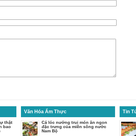
Văn Hóa Ẩm Thực
Tin 
ự thật
Cá lóc nướng trui món ăn ngon
h bao
đặc trưng của miền sông nước
c
Nam Bộ