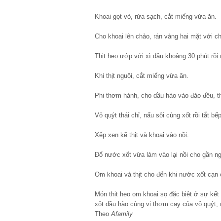
Khoai gọt vỏ, rửa sạch, cắt miếng vừa ăn.
Cho khoai lên chảo, rán vàng hai mặt với ch
Thịt heo ướp với xì dầu khoảng 30 phút rồi 
Khi thịt nguội, cắt miếng vừa ăn.
Phi thơm hành, cho dầu hào vào đảo đều, t
Vỏ quýt thái chỉ, nấu sôi cùng xốt rồi tắt bế
Xếp xen kẽ thịt và khoai vào nồi.
Đổ nước xốt vừa làm vào lại nồi cho gần ng
Om khoai và thịt cho đến khi nước xốt cạn 
Món thịt heo om khoai sọ đặc biệt ở sự kết 
xốt dầu hào cùng vị thơm cay của vỏ quýt,
Theo
Afamily