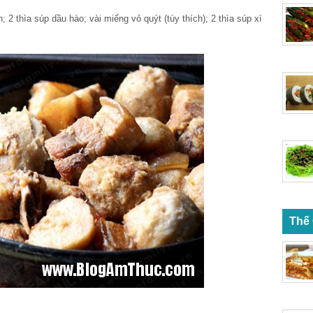
 2 thìa súp dầu hào; vài miếng vỏ quýt (tùy thích); 2 thìa súp xì
Thế