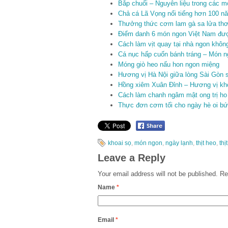
Bắp chuối – Nguyên liệu trong các 
Chả cá Lã Vọng nổi tiếng hơn 100 nă
Thưởng thức cơm lam gà sa lửa th
Điểm danh 6 món ngon Việt Nam được 
Cách làm vịt quay tại nhà ngon khô
Cá nục hấp cuốn bánh tráng – Món 
Móng giò heo nấu hon ngon miệng
Hương vị Hà Nội giữa lòng Sài Gòn s
Hồng xiêm Xuân Đỉnh – Hương vị kh
Cách làm chanh ngâm mật ong trị ho
Thực đơn cơm tối cho ngày hè oi b
khoai sọ
,
món ngon
,
ngày lạnh
,
thịt heo
,
thị
Leave a Reply
Your email address will not be published.
Req
Name
*
Email
*