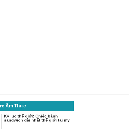
Tức Ẩm Thực
Kỷ lục thế giới: Chiếc bánh
sandwich dài nhất thế giới tại mỹ