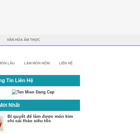
VĂN HÓA ẨM THỰC
MÓN LẪU
LÀM MÓN NỘM
LIÊN HỆ
g Tin Liên Hệ
Mới Nhất
Bí quyết để làm được món kim
chi cải thảo siêu tốc