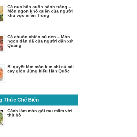
Cá nục hấp cuốn bánh tráng –
Món ngon khó quên của người
khu vực miền Trung
Cá chuồn chiên củ nén – Món
ngon dân dã của người dân xứ
Quảng
Bí quyết làm món kim chi củ cải
cay giòn đúng kiểu Hàn Quốc
g Thức Chế Biến
Cách làm món gỏi rau mầm với
thịt bò