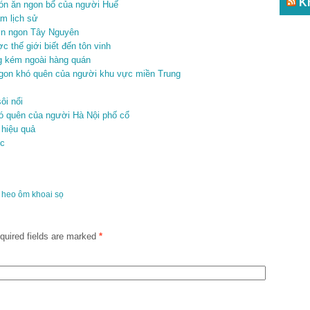
K
món ăn ngon bổ của người Huế
m lịch sử
ơn ngon Tây Nguyên
thế giới biết đến tôn vinh
ng kém ngoài hàng quán
ngon khó quên của người khu vực miền Trung
ôi nổi
ó quên của người Hà Nội phố cổ
 hiệu quả
ức
t heo ôm khoai sọ
uired fields are marked
*