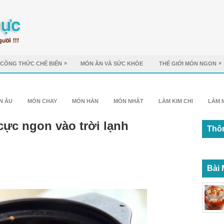
»
»
CÔNG THỨC CHẾ BIẾN
MÓN ĂN VÀ SỨC KHỎE
THẾ GIỚI MÓN NGON
N ÂU
MÓN CHAY
MÓN HÀN
MÓN NHẬT
LÀM KIM CHI
LÀM 
cực ngon vào trời lạnh
Thôn
Bài 