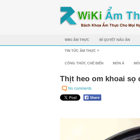
WIKI ẨM THỰC
BÍ QUYẾT NẤU ĂN
»
TIN TỨC ẨM THỰC
CÔNG THỨC CHẾ BIẾN
MÓN Á
MÓ
Thịt heo om khoai sọ 
No comments