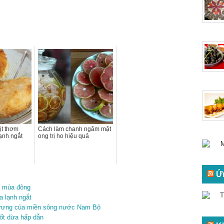
ịt thơm
Cách làm chanh ngâm mật
ạnh ngắt
ong trị ho hiệu quả
Ứ
h mùa đông
a lạnh ngắt
 trưng của miền sông nước Nam Bộ
ốt dừa hấp dẫn