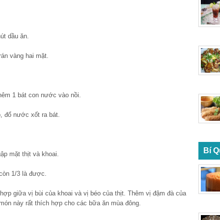
út dầu ăn.
rán vàng hai mặt.
hêm 1 bát con nước vào nồi.
p, đổ nước xốt ra bát.
Bí Q
ập mặt thịt và khoai.
còn 1/3 là được.
hợp giữa vị bùi của khoai và vị béo của thịt. Thêm vị đậm đà của
 món này rất thích hợp cho các bữa ăn mùa đông.