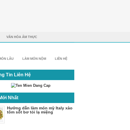
VĂN HÓA ẨM THỰC
MÓN LẪU
LÀM MÓN NỘM
LIÊN HỆ
g Tin Liên Hệ
Mới Nhất
Hướng dẫn làm món mỳ Italy xào
tôm sốt bơ tỏi lạ miệng