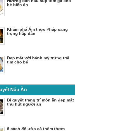
Hướng dẫn nấu súp tôm gà cho
bé biến ăn
Khám phá Ẩm thực Pháp sang
trọng hấp dẫn
Đẹp mắt với bánh mỳ trứng trái
tim cho bé
uyết Nấu Ăn
Bí quyết trang trí món ăn đẹp mắt
thu hút người ăn
6 cách để ướp cá thêm thơm