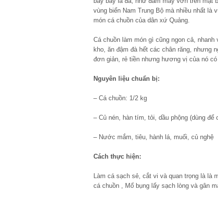
bầy bay là đà, như đám mây vờn trên mặt b
vùng biển Nam Trung Bộ mà nhiều nhất là 
món cá chuồn của dân xứ Quảng.
Cá chuồn làm món gì cũng ngon cả, nhanh 
kho, ăn đậm đà hết các chân răng, nhưng n
đơn giản, rẻ tiền nhưng hương vị của nó c
Nguyên liệu chuẩn bị:
– Cá chuồn: 1/2 kg
– Củ nén, hàn tím, tỏi, dầu phộng (dùng để 
– Nước mắm, tiêu, hành lá, muối, củ nghệ
Cách thực hiện:
Làm cá sạch sẻ, cắt vi và quan trọng là là 
cá chuồn , Mổ bụng lấy sạch lòng và gân má