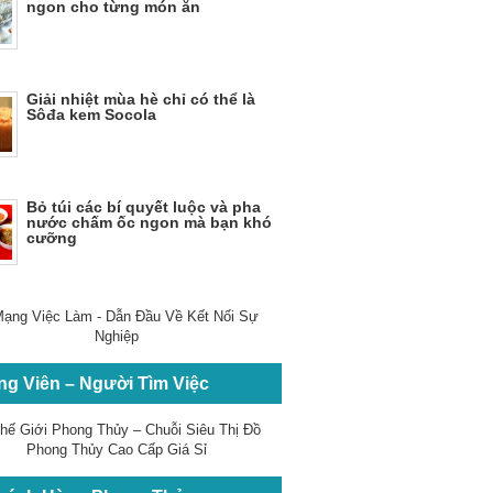
ngon cho từng món ăn
Giải nhiệt mùa hè chỉ có thể là
Sôđa kem Socola
Bỏ túi các bí quyết luộc và pha
nước chấm ốc ngon mà bạn khó
cưỡng
ng Viên – Người Tìm Việc