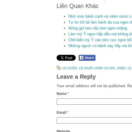
Liên Quan Khác
Nhớ món bánh canh vịt xiêm nước c
Tự tin trổ tài làm bánh đa cua ngon 
Móng giò heo nấu hon ngon miệng
Làm mỳ Ý ngon hấp dẫn mà không k
Chế biến mỳ Ý xào tôm cực ngon bổ
Những người có bệnh này hãy nói kh
cá chuồn
,
cá chuồn chiên củ nén
,
chiên
,
củ
Leave a Reply
Your email address will not be published.
Req
Name
*
Email
*
Website