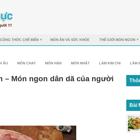
»
»
CÔNG THỨC CHẾ BIẾN
MÓN ĂN VÀ SỨC KHỎE
THẾ GIỚI MÓN NGON
N ÂU
MÓN CHAY
MÓN HÀN
MÓN NHẬT
LÀM KIM CHI
LÀM 
n – Món ngon dân dã của người
Thôn
Bài 