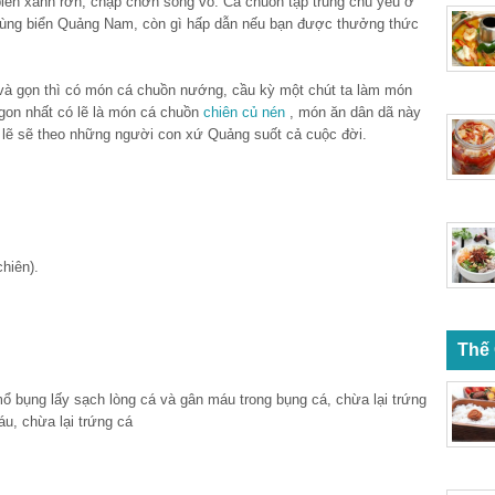
iển xanh rờn, chập chờn sóng vỗ. Cá chuồn tập trung chủ yếu ở
vùng biển Quảng Nam, còn gì hấp dẫn nếu bạn được thưởng thức
và gọn thì có món cá chuồn nướng, cầu kỳ một chút ta làm món
gon nhất có lẽ là món cá chuồn
chiên
củ nén
, món ăn dân dã này
ó lẽ sẽ theo những người con xứ Quảng suốt cả cuộc đời.
chiên).
Thế
mổ bụng lấy sạch lòng cá và gân máu trong bụng cá, chừa lại trứng
u, chừa lại trứng cá