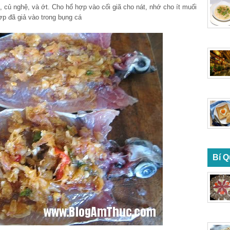
, củ nghệ, và ớt. Cho hổ hợp vào cối giã cho nát, nhớ cho ít muối
ợp đã giả vào trong bụng cá
Bí Q