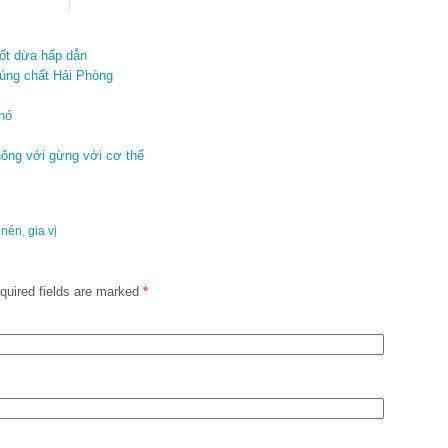
ốt dừa hấp dẫn
đúng chất Hải Phòng
hó
ông với gừng với cơ thể
 nén
,
gia vị
uired fields are marked
*