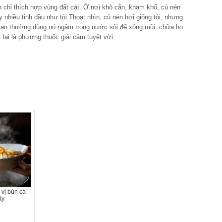
chỉ thích hợp vùng đất cát. Ở nơi khô cằn, kham khổ, củ nén
y nhiều tinh dầu như tỏi.Thoạt nhìn, củ nén hơi giống tỏi, nhưng
gian thường dùng nó ngâm trong nước sôi để xông mũi, chữa ho.
lại là phương thuốc giải cảm tuyệt vời.
vị bún cá
ây