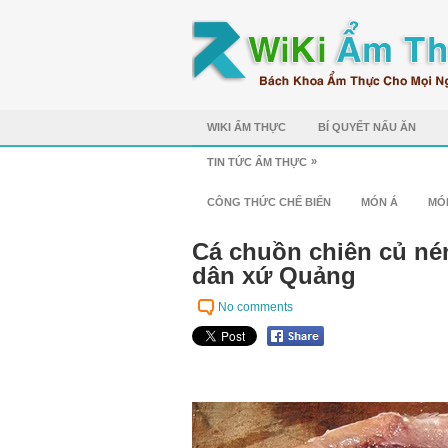
WIKI ẨM THỰC
BÍ QUYẾT NẤU ĂN
»
TIN TỨC ẨM THỰC
CÔNG THỨC CHẾ BIẾN
MÓN Á
MÓ
Cá chuồn chiên củ né
dân xứ Quảng
No comments