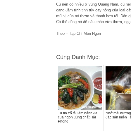
Củ nén có nhiều ở vùng Quảng Nam, củ nén 
càng đậm tính tinh túy cay nồng của loại câ
mùi vị của nó thơm và thanh hơn tỏi. Dân 
Có thể dùng nó để nấu cháo vừa thơm, ngọt 
Theo – Tạp Chí Món Ngon
Cùng Danh Mục:
Tự tin trổ tài làm bánh đa
Nhớ mãi hương 
cua ngon đúng chất Hải
đặc sản miền T
Phòng