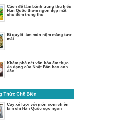
Cách để làm bánh trung thu kiểu
Hàn Quốc thơm ngon đẹp mắt
cho đêm trung thu
Bí quyết làm món nộm măng tươi
mát
Khám phá nét văn hóa ẩm thực
đa dạng của Nhật Bản hao anh
đào
g Thức Chế Biến
Cay xé lưỡi với món cơm chiên
kim chi Hàn Quốc cực ngon