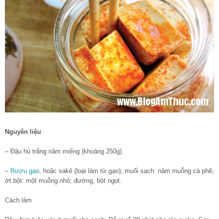
Nguyên liệu
– Đậu hủ trắng năm miếng (khoảng 250g).
–
Rượu gạo
, hoặc sakê (loại làm từ gạo); muối sạch: năm muỗng cà phê;
ớt bột: một muỗng nhỏ; đường, bột ngọt.
Cách làm