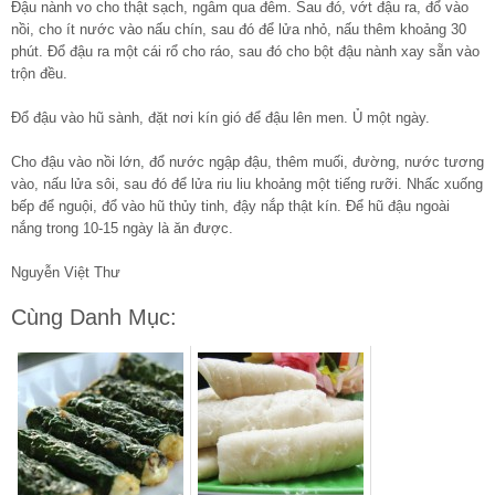
Đậu nành vo cho thật sạch, ngâm qua đêm. Sau đó, vớt đậu ra, đổ vào
nồi, cho ít nước vào nấu chín, sau đó để lửa nhỏ, nấu thêm khoảng 30
phút. Đổ đậu ra một cái rổ cho ráo, sau đó cho bột đậu nành xay sẵn vào
trộn đều.
Đổ đậu vào hũ sành, đặt nơi kín gió để đậu lên men. Ủ một ngày.
Cho đậu vào nồi lớn, đổ nước ngập đậu, thêm muối, đường, nước tương
vào, nấu lửa sôi, sau đó để lửa riu liu khoảng một tiếng rưỡi. Nhấc xuống
bếp để nguội, đổ vào hũ thủy tinh, đậy nắp thật kín. Để hũ đậu ngoài
nắng trong 10-15 ngày là ăn được.
Nguyễn Việt Thư
Cùng Danh Mục: