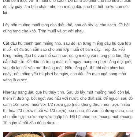
Đậu đem luộc với ít muối cho sạch. Để ra rổ 30 phút cho ráo nước. Sau
đó lấy giấy làm bếp chấm nhẹ lên miếng đậu cho hút hết nước còn sót
lại.
Lấy bốn muỗng muối rang cho thật khô, sau đó rây lại cho sạch. Ớt bột
cũng rang cho khô. Trộn muối và ớt với nhau.
Cắt đậu hủ thành tám miếng nhỏ, sau đó lăn từng miếng đậu hủ qua lớp
muối, ớt đã trộn sẵn sao cho phủ lớp muối ớt bám dày. Tiếp đó, xếp
từng miếng đậu hủ vào thố sành sứ, dùng miếng vải mùng phủ lên, đậy
nắp thật kín. Để đậu hủ trong mát, mỗi ngày mang ra phơi nắng một giờ,
sau đó lại cất vào nơi thoáng mát. Nếu nắng gắt thì chỉ cần phơi hai
ngày; nếu nắng yếu thì phơi ba ngày, cho đậu lên men ngả sang màu
vàng là được.
Nhẹ tay sang đậu qua hũ thủy tinh. Sau đó lấy một muỗng muối còn lại,
thêm ít đường, bột ngọt vào nấu với nước cho thật sôi, để nguội, sau đó
canh 1/2 nước muối với 1/2 rượu gạo (nếu không thích mùi rượu nhiều
thì hòa 2/3 nước muối và 1/3 rượu) hòa nhau, đổ vào hũ đựng chao, sao
cho hỗn hợp nước này vừa ngập hũ. Để hũ chao nơi thoáng mát khoảng
10 ngày là bắt đầu dùng được.