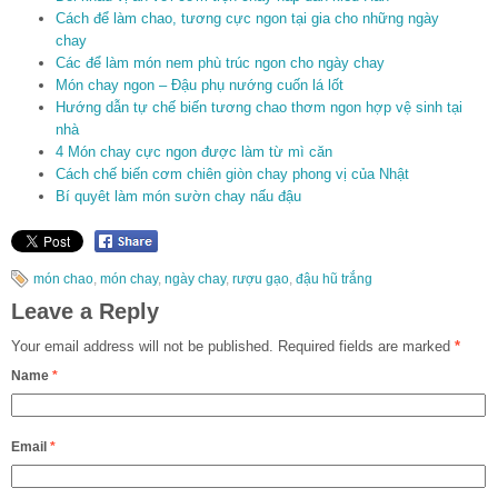
Cách để làm chao, tương cực ngon tại gia cho những ngày
chay
Các để làm món nem phù trúc ngon cho ngày chay
Món chay ngon – Đậu phụ nướng cuốn lá lốt
Hướng dẫn tự chế biến tương chao thơm ngon hợp vệ sinh tại
nhà
4 Món chay cực ngon được làm từ mì căn
Cách chế biến cơm chiên giòn chay phong vị của Nhật
Bí quyêt làm món sườn chay nấu đậu
món chao
,
món chay
,
ngày chay
,
rượu gạo
,
đậu hũ trắng
Leave a Reply
Your email address will not be published.
Required fields are marked
*
Name
*
Email
*