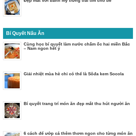
Đẹp mắt với bánh mỳ trứng trái tim cho bé
Bí Quyết Nấu Ăn
Cùng học bí quyết làm nước chấm ốc hai miền Bắc
– Nam ngon hết ý
Giải nhiệt mùa hè chỉ có thể là Sôđa kem Socola
Bí quyết trang trí món ăn đẹp mắt thu hút người ăn
6 cách để ướp cá thêm thơm ngon cho từng món ăn