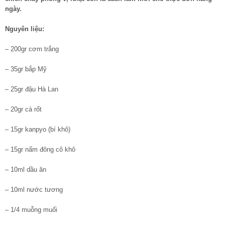
ngày.
Nguyên liệu:
– 200gr cơm trắng
– 35gr bắp Mỹ
– 25gr đậu Hà Lan
– 20gr cà rốt
– 15gr kanpyo (bí khô)
– 15gr nấm đông cô khô
– 10ml dầu ăn
– 10ml nước tương
– 1/4 muỗng muối