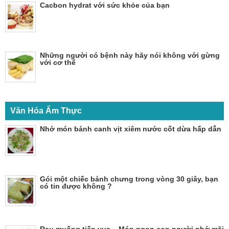
Cacbon hydrat với sức khỏe của bạn
Những người có bệnh này hãy nói không với gừng
với cơ thể
Văn Hóa Ẩm Thực
Nhớ món bánh canh vịt xiêm nước cốt dừa hấp dẫn
Gói một chiếc bánh chưng trong vòng 30 giây, bạn
có tin được không ?