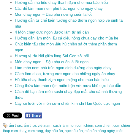
Hướng dẫn hủ tiếu chay thanh đạm cho mùa báo hiếu
Các để làm món nem phù trúc ngon cho ngày chay
Món chay ngon – Đậu phụ nướng cuốn lá lốt
Hướng dẫn tự chế biến tương chao thơm ngon hợp vệ sinh tại
nhà
4 Món chay cực ngon được làm từ mì căn
Hướng dẫn làm món lẩu cá diêu hồng chua cay cho mùa hè
Chút biến tấu cho món đậu hũ chiên sả ớt thêm phần thơm
ngon
Hương vị Hà Nội giữa lòng Sài Gòn sôi nổi
Món chay ngon – Đậu phụ cuốn lá lốt ngon
Làm món nem phù trúc ngon dinh dưỡng cho ngày chay
Cách làm chao, tương cực ngon cho những ngày ăn chay
Hủ tiếu chay thanh đạm ngon miệng cho mùa báo hiếu
Công thức làm món nộm miến trộn với mực khô cực hấp dẫn
Cách để bạn làm món sushi chay đẹp mắt cho cả nhà thưởng
thức
Cay xé lưỡi với món cơm chiên kim chi Hàn Quốc cực ngon
ẩm thực
,
ẩm thực việt nam
,
cach làm mon com chien
,
com chiên
,
com chien
thap cam chay
,
com rang
,
dạy nấu ăn
,
học nấu ăn
,
món ăn hàng ngày
,
món