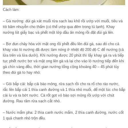
Cách làm:
– Gà nướng: đùi gà xát muối rửa sạch lau khô rồi ướp với muối, tiêu và
tỏi băm nhuyễn cho thấm (có thể ướp qua đêm trong tủ lạnh). Khay
nướng lót giấy bạc và phết một lớp dầu ăn mỏng rồi đặt đùi gà lên.
– Bơ đun chảy hòa với mật ong rồi phết đều lên đùi gà, sau đó cho cả
khay vào lò nướng đã được làm nóng ở nhiệt độ 200 độ C để nướng (cả
lửa trên và lửa dưới). Khi nướng được 20 phút thì lấy khay gà ra và tiếp
tục phết nước bơ và mật ong lên gà và lại cho vào lò nướng tiếp đến khi
gà chín vàng đều, thời gian nướng tổng cộng khoảng 40 – 45 phút tùy
theo đùi gà to hay nhỏ.
– Gỏi bắp cải: bắp cải bào mỏng, rửa sạch rồi cho ra rổ cho ráo nước,
rắc lên bắp cải 1 thìa canh đường và 1 thìa nhỏ muối, để một lúc cho bắp
cải ỉu và ra bớt nước. Cà rốt gọt vỏ bào sợi mỏng rồi ướp với chút
đường. Rau răm rửa sạch cắt nhỏ.
– Nước mắm pha: 2 thìa canh nước mắm, 2 thìa canh đường, nước cốt
1 quả chanh nhỏ trộn đều.