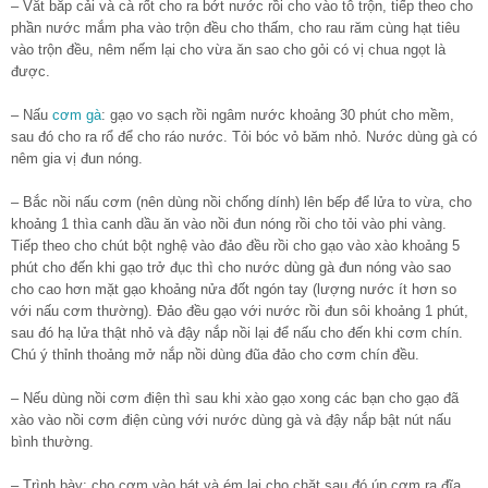
– Vắt bắp cải và cà rốt cho ra bớt nước rồi cho vào tô trộn, tiếp theo cho
phần nước mắm pha vào trộn đều cho thấm, cho rau răm cùng hạt tiêu
vào trộn đều, nêm nếm lại cho vừa ăn sao cho gỏi có vị chua ngọt là
được.
– Nấu
cơm gà
: gạo vo sạch rồi ngâm nước khoảng 30 phút cho mềm,
sau đó cho ra rổ để cho ráo nước. Tỏi bóc vỏ băm nhỏ. Nước dùng gà có
nêm gia vị đun nóng.
– Bắc nồi nấu cơm (nên dùng nồi chống dính) lên bếp để lửa to vừa, cho
khoảng 1 thìa canh dầu ăn vào nồi đun nóng rồi cho tỏi vào phi vàng.
Tiếp theo cho chút bột nghệ vào đảo đều rồi cho gạo vào xào khoảng 5
phút cho đến khi gạo trở đục thì cho nước dùng gà đun nóng vào sao
cho cao hơn mặt gạo khoảng nửa đốt ngón tay (lượng nước ít hơn so
với nấu cơm thường). Đảo đều gạo với nước rồi đun sôi khoảng 1 phút,
sau đó hạ lửa thật nhỏ và đậy nắp nồi lại để nấu cho đến khi cơm chín.
Chú ý thỉnh thoảng mở nắp nồi dùng đũa đảo cho cơm chín đều.
– Nếu dùng nồi cơm điện thì sau khi xào gạo xong các bạn cho gạo đã
xào vào nồi cơm điện cùng với nước dùng gà và đậy nắp bật nút nấu
bình thường.
– Trình bày: cho cơm vào bát và ém lại cho chặt sau đó úp cơm ra đĩa,