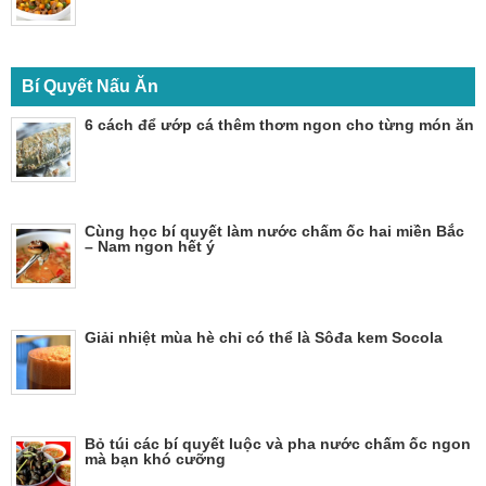
Bí Quyết Nấu Ăn
6 cách để ướp cá thêm thơm ngon cho từng món ăn
Cùng học bí quyết làm nước chấm ốc hai miền Bắc
– Nam ngon hết ý
Giải nhiệt mùa hè chỉ có thể là Sôđa kem Socola
Bỏ túi các bí quyết luộc và pha nước chấm ốc ngon
mà bạn khó cưỡng