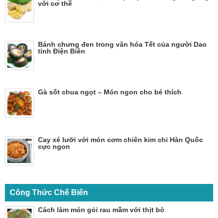
với cơ thể
Bánh chưng đen trong văn hóa Tết của người Dao
tỉnh Điện Biên
Gà sốt chua ngọt – Món ngon cho bé thích
Cay xé lưỡi với món cơm chiên kim chi Hàn Quốc
cực ngon
Công Thức Chế Biến
Cách làm món gỏi rau mầm với thịt bò