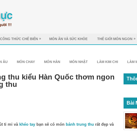
»
»
CÔNG THỨC CHẾ BIẾN
MÓN ĂN VÀ SỨC KHỎE
THẾ GIỚI MÓN NGON
N ÂU
MÓN CHAY
MÓN HÀN
MÓN NHẬT
LÀM KIM CHI
LÀM 
ng thu kiểu Hàn Quốc thơm ngon
Thôn
g thu
Bài 
t tỉ mỉ và
khéo tay
bạn sẽ có món
bánh trung thu
rất đẹp và