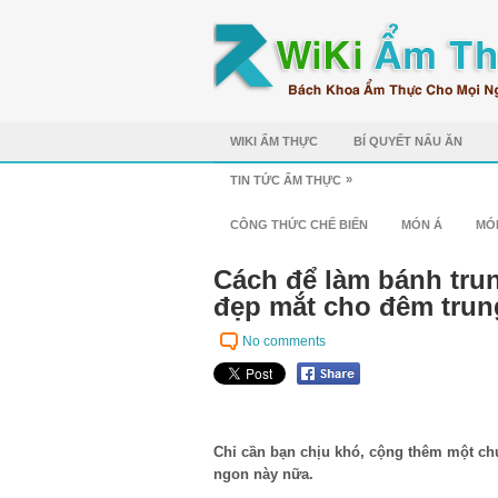
WIKI ẨM THỰC
BÍ QUYẾT NẤU ĂN
»
TIN TỨC ẨM THỰC
CÔNG THỨC CHẾ BIẾN
MÓN Á
MÓ
Cách để làm bánh tru
đẹp mắt cho đêm trun
No comments
Chỉ cần bạn chịu khó, cộng thêm một chú
ngon này nữa.