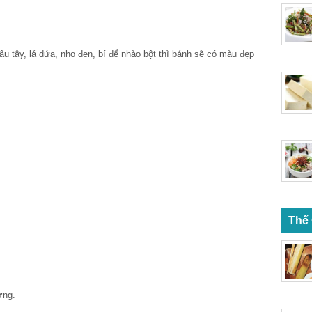
 tây, lá dứa, nho đen, bí để nhào bột thì bánh sẽ có màu đẹp
Thế
ờng.