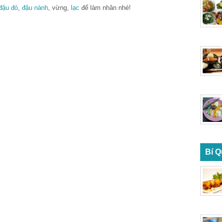
đậu đỏ
,
đậu nành
, vừng,
lạc
để làm nhân nhé!
Bí Q