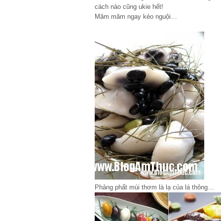
cách nào cũng ukie hết!
Măm măm ngay kẻo nguội…
Phảng phất mùi thơm là lạ của lá thông…