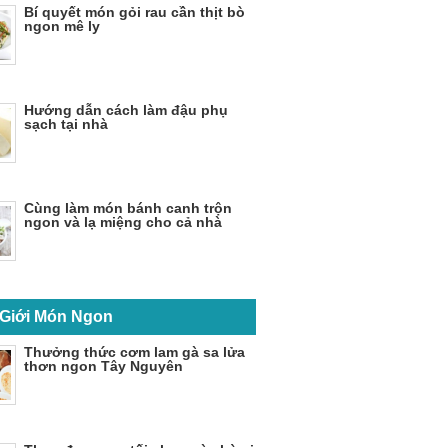
Bí quyết món gỏi rau cần thịt bò
ngon mê ly
Hướng dẫn cách làm đậu phụ
sạch tại nhà
Cùng làm món bánh canh trộn
ngon và lạ miệng cho cả nhà
 Giới Món Ngon
Thưởng thức cơm lam gà sa lửa
thơn ngon Tây Nguyên