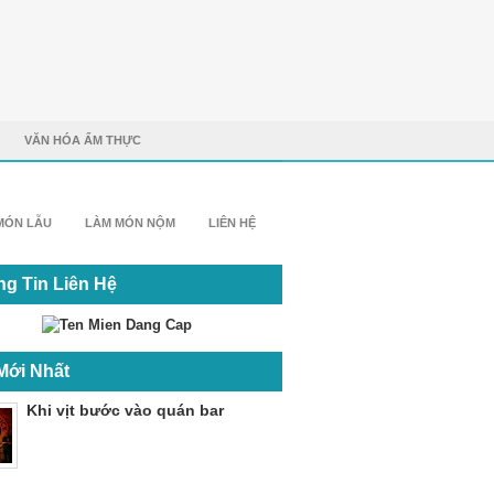
VĂN HÓA ẨM THỰC
MÓN LẪU
LÀM MÓN NỘM
LIÊN HỆ
g Tin Liên Hệ
Mới Nhất
Khi vịt bước vào quán bar