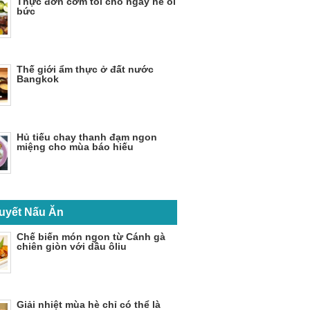
Thực đơn cơm tối cho ngày hè oi
bức
Thế giới ẩm thực ở đất nước
Bangkok
Hủ tiếu chay thanh đạm ngon
miệng cho mùa báo hiếu
uyết Nấu Ăn
Chế biến món ngon từ Cánh gà
chiên giòn với dầu ôliu
Giải nhiệt mùa hè chỉ có thể là