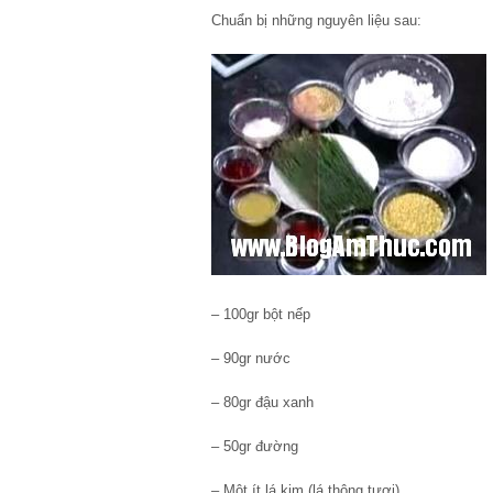
Chuẩn bị những nguyên liệu sau:
– 100gr bột nếp
– 90gr nước
– 80gr đậu xanh
– 50gr đường
– Một ít lá kim (lá thông tươi)