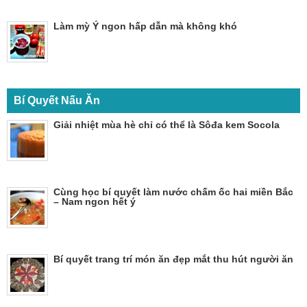
Làm mỳ Ý ngon hấp dẫn mà không khó
Bí Quyết Nấu Ăn
Giải nhiệt mùa hè chỉ có thể là Sôđa kem Socola
Cùng học bí quyết làm nước chấm ốc hai miền Bắc
– Nam ngon hết ý
Bí quyết trang trí món ăn đẹp mắt thu hút người ăn