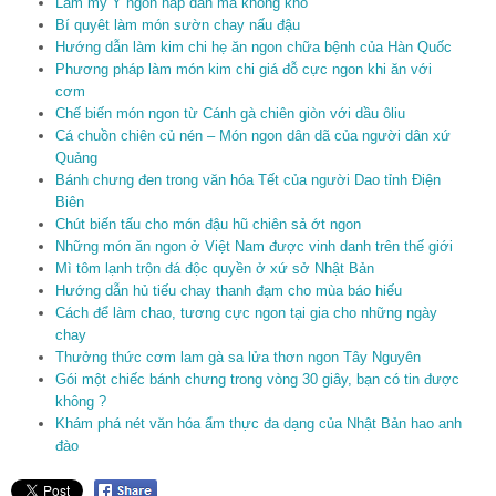
Làm mỳ Ý ngon hấp dẫn mà không khó
Bí quyêt làm món sườn chay nấu đậu
Hướng dẫn làm kim chi hẹ ăn ngon chữa bệnh của Hàn Quốc
Phương pháp làm món kim chi giá đỗ cực ngon khi ăn với
cơm
Chế biến món ngon từ Cánh gà chiên giòn với dầu ôliu
Cá chuồn chiên củ nén – Món ngon dân dã của người dân xứ
Quảng
Bánh chưng đen trong văn hóa Tết của người Dao tỉnh Điện
Biên
Chút biến tấu cho món đậu hũ chiên sả ớt ngon
Những món ăn ngon ở Việt Nam được vinh danh trên thế giới
Mì tôm lạnh trộn đá độc quyền ở xứ sở Nhật Bản
Hướng dẫn hủ tiếu chay thanh đạm cho mùa báo hiếu
Cách để làm chao, tương cực ngon tại gia cho những ngày
chay
Thưởng thức cơm lam gà sa lửa thơn ngon Tây Nguyên
Gói một chiếc bánh chưng trong vòng 30 giây, bạn có tin được
không ?
Khám phá nét văn hóa ẩm thực đa dạng của Nhật Bản hao anh
đào